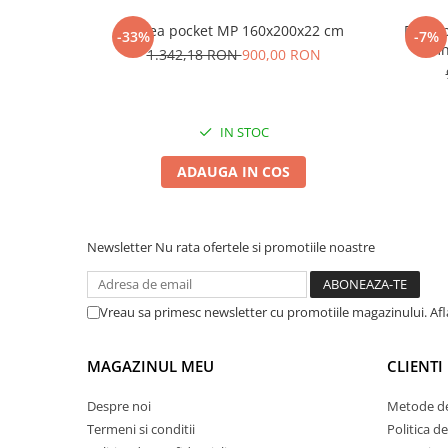
Saltea pocket MP 160x200x22 cm
Pat ta
-33%
-7%
lemn
1.342,18 RON
900,00 RON
IN STOC
ADAUGA IN COS
Newsletter
Nu rata ofertele si promotiile noastre
Vreau sa primesc newsletter cu promotiile magazinului. Af
MAGAZINUL MEU
CLIENTI
Despre noi
Metode de
Termeni si conditii
Politica d