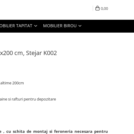
0,00
OBILIER TAPITAT
MOBILIER BIROU
x200 cm, Stejar K002
naltime 200cm
aine si rafturi pentru depozitare
e , cu schita de montaj si feroneria necesara pentru