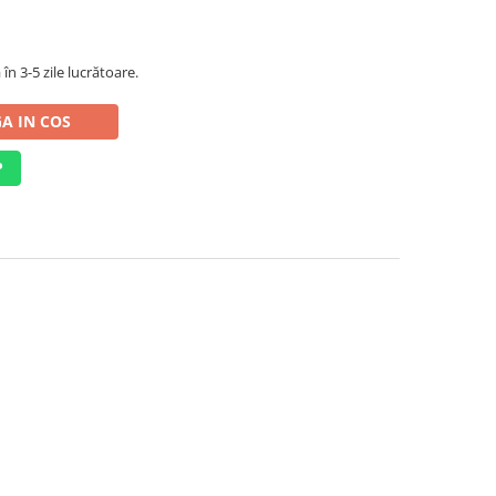
în 3-5 zile lucrătoare.
A IN COS
P