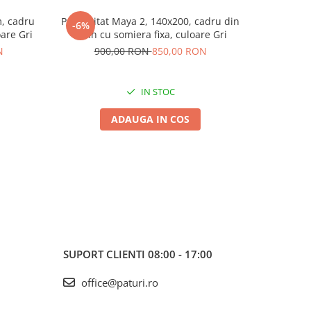
, cadru
Pat tapitat Maya 2, 140x200, cadru din
Pat tapit
-6%
-16%
oare Gri
lemn cu somiera fixa, culoare Gri
cadru din 
N
900,00 RON
850,00 RON
1.6
IN STOC
ADAUGA IN COS
SUPORT CLIENTI
08:00 - 17:00
office@paturi.ro