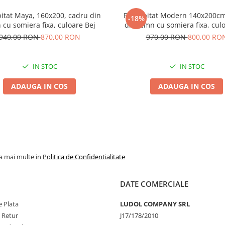
pitat Maya, 160x200, cadru din
Pat tapitat Modern 140x200cm
-18%
 cu somiera fixa, culoare Bej
din lemn cu somiera fixa, cul
940,00 RON
870,00 RON
970,00 RON
800,00 RO
IN STOC
IN STOC
ADAUGA IN COS
ADAUGA IN COS
la mai multe in
Politica de Confidentialitate
DATE COMERCIALE
 Plata
LUDOL COMPANY SRL
e Retur
J17/178/2010