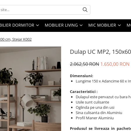
ILIER DORMITOR
MOBILIER LIVING
MIC MOBILIER
M
00 cm, Stejar K002
Dulap UC MP2, 150x60
2.062,50 RON
1.650,00 RON
Dimensiuni:
Lungime 150 x Adancime 60 x I
Caracteristici :
Dulapul este pervazut cu bara h
Usile sunt culisante
Oglinda pe una din usi
Sina culisanta din Aluminiu
Profil Maner Aluminiu
Produsul se livreaza in pachet