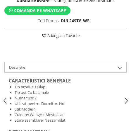
Durata de livrare:
Livrare gratuită în 3-5 zile lucrătoare.
COMANDA PE WHATSAPP
Cod Produs:
DUL24STG-WE
Adauga la Favorite
Descriere
CARACTERISTICI GENERALE
Tip produs: Dulap
Tip usi: Cu balamale
Numar usi: 2
Utilizat pentru: Dormitor, Hol
Stil: Modern
Culoare: Wenge + Mesteacan
Stare asamblare: Neasamblat