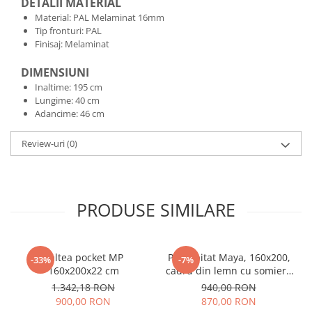
DETALII MATERIAL
Material: PAL Melaminat 16mm
Tip fronturi: PAL
Finisaj: Melaminat
DIMENSIUNI
Inaltime: 195 cm
Lungime: 40 cm
Adancime: 46 cm
Review-uri
(0)
PRODUSE SIMILARE
Saltea pocket MP
Pat tapitat Maya, 160x200,
-33%
-7%
160x200x22 cm
cadru din lemn cu somiera
fixa, culoare Bej
1.342,18 RON
940,00 RON
900,00 RON
870,00 RON