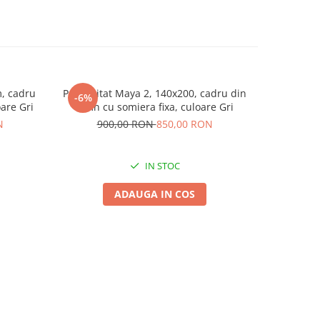
, cadru
Pat tapitat Maya 2, 140x200, cadru din
Pat tapit
-6%
-16%
oare Gri
lemn cu somiera fixa, culoare Gri
cadru din 
N
900,00 RON
850,00 RON
1.6
IN STOC
ADAUGA IN COS