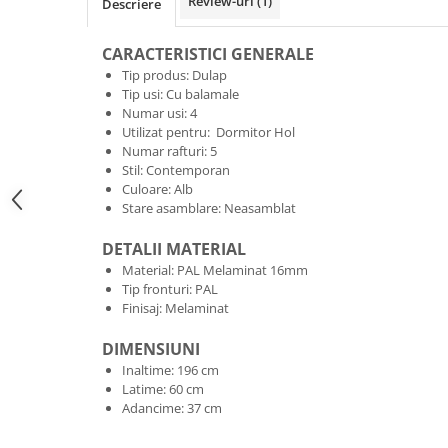
Review-uri
(1)
Descriere
CARACTERISTICI GENERALE
Tip produs: Dulap
Tip usi: Cu balamale
Numar usi: 4
Utilizat pentru: Dormitor Hol
Numar rafturi: 5
Stil: Contemporan
Culoare: Alb
Stare asamblare: Neasamblat
DETALII MATERIAL
Material: PAL Melaminat 16mm
Tip fronturi: PAL
Finisaj: Melaminat
DIMENSIUNI
Inaltime: 196 cm
Latime: 60 cm
Adancime: 37 cm