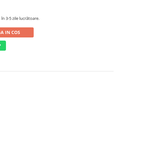
în 3-5 zile lucrătoare.
A IN COS
P