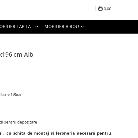
0,00
OBILIER TAPITAT
MOBILIER BIROU
x196 cm Alb
altime 196cm
ii pentru depozitare
e , cu schita de montaj si feroneria necesara pentru