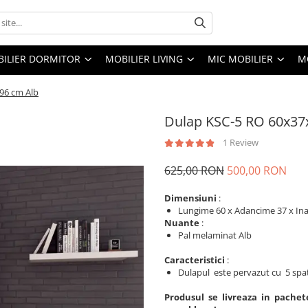
ILIER DORMITOR
MOBILIER LIVING
MIC MOBILIER
M
96 cm Alb
Dulap KSC-5 RO 60x37
1 Review
625,00 RON
500,00 RON
Dimensiuni
:
Lungime 60 x Adancime 37 x In
Nuante
:
Pal melaminat Alb
Caracteristici
:
Dulapul este pervazut cu 5 spat
Produsul se livreaza in pachet