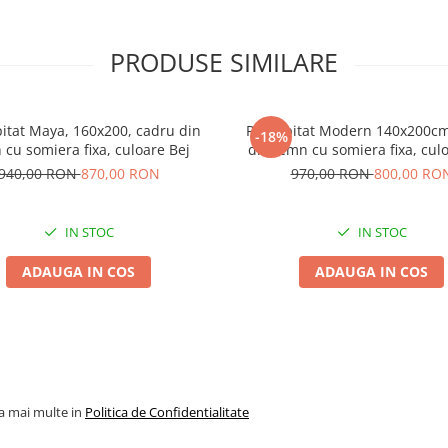
PRODUSE SIMILARE
pitat Maya, 160x200, cadru din
Pat tapitat Modern 140x200cm
-18%
 cu somiera fixa, culoare Bej
din lemn cu somiera fixa, cul
940,00 RON
870,00 RON
970,00 RON
800,00 RO
IN STOC
IN STOC
ADAUGA IN COS
ADAUGA IN COS
la mai multe in
Politica de Confidentialitate