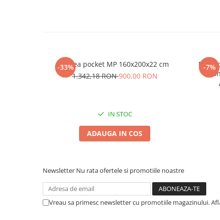
Saltea pocket MP 160x200x22 cm
Pat ta
-33%
-7%
lemn
1.342,18 RON
900,00 RON
IN STOC
ADAUGA IN COS
Newsletter
Nu rata ofertele si promotiile noastre
Vreau sa primesc newsletter cu promotiile magazinului. Af