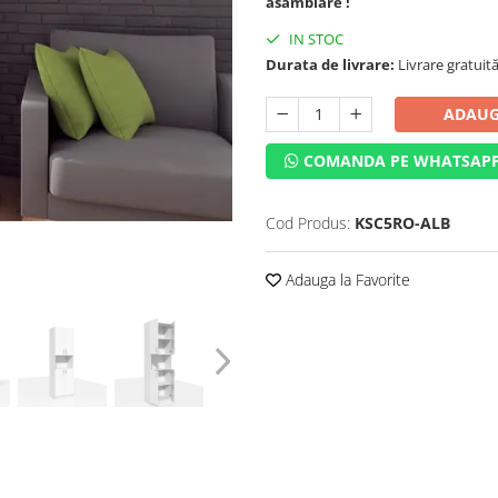
asamblare !
IN STOC
Durata de livrare:
Livrare gratuită 
ADAUG
COMANDA PE WHATSAP
Cod Produs:
KSC5RO-ALB
Adauga la Favorite