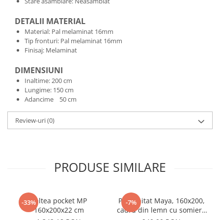
Stare asamblare: Neasamblat
DETALII MATERIAL
Material: Pal melaminat 16mm
Tip fronturi: Pal melaminat 16mm
Finisaj: Melaminat
DIMENSIUNI
Inaltime: 200 cm
Lungime: 150 cm
Adancime 50 cm
Review-uri
(0)
PRODUSE SIMILARE
Saltea pocket MP
Pat tapitat Maya, 160x200,
-33%
-7%
160x200x22 cm
cadru din lemn cu somiera
fixa, culoare Bej