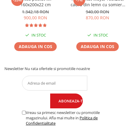
-33%
-7%
160x200x22 cm
cadru din lemn cu somiera
fixa, culoare Bej
1.342,18 RON
940,00 RON
900,00 RON
870,00 RON
IN STOC
IN STOC
ADAUGA IN COS
ADAUGA IN COS
Newsletter
Nu rata ofertele si promotiile noastre
Vreau sa primesc newsletter cu promotiile
magazinului. Afla mai multe in
Politica de
Confidentialitate