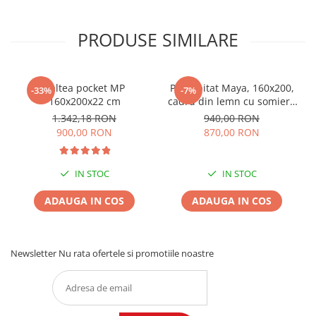
PRODUSE SIMILARE
Saltea pocket MP
Pat tapitat Maya, 160x200,
-33%
-7%
160x200x22 cm
cadru din lemn cu somiera
fixa, culoare Bej
1.342,18 RON
940,00 RON
900,00 RON
870,00 RON
IN STOC
IN STOC
ADAUGA IN COS
ADAUGA IN COS
Newsletter
Nu rata ofertele si promotiile noastre