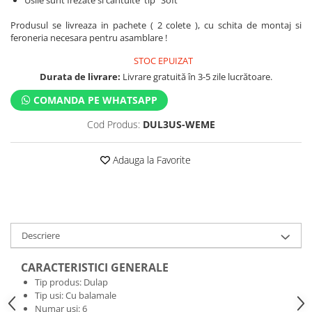
Usile sunt frezate si cantuite tip "Soft"
Produsul se livreaza in pachete ( 2 colete ), cu schita de montaj si
feroneria necesara pentru asamblare !
STOC EPUIZAT
Durata de livrare:
Livrare gratuită în 3-5 zile lucrătoare.
COMANDA PE WHATSAPP
Cod Produs:
DUL3US-WEME
Adauga la Favorite
Descriere
CARACTERISTICI GENERALE
Tip produs: Dulap
Tip usi: Cu balamale
Numar usi: 6