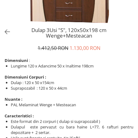
Dulap 3Usi "S", 120x50x198 cm
Wenge+Mesteacan
1.412,50 RON
1.130,00 RON
Dimensiuni
:
Lungime 120 x Adancime 50 x Inaltime 198cm
Dimensiuni Corpuri :
Dulap : 120 x 50 x154cm
Suprapozabil : 120 x 50 x 44cm
Nuante :
PAL Melaminat Wenge + Mesteacan
Caracteristici :
Este format din 2 corpuri ( dulap si suprapozabil )
Dulapul este pervazut cu bara haine L=77, 6 rafturi pentru
depozitare + 2 sertar.