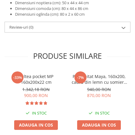
Dimensiuni noptiera (cm): 50 x 44 x 44 cm
Dimensiuni comoda (cm): 80 x 44 x 86 cm
Dimensiuni oglinda (cm): 80 x 2 x 60 cm
Review-uri
(0)
PRODUSE SIMILARE
Saltea pocket MP
Pat tapitat Maya, 160x200,
-33%
-7%
160x200x22 cm
cadru din lemn cu somiera
fixa, culoare Bej
1.342,18 RON
940,00 RON
900,00 RON
870,00 RON
IN STOC
IN STOC
ADAUGA IN COS
ADAUGA IN COS