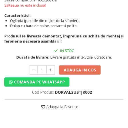
Saltea compatibila: 160x200 cm
Salteaua nu este inclusa!
Caracteristici:
Oglinda (pe usile din mijloc de la sifonier).
Dulap cu bara de haine, sertare si polite.
Produsul se livreaza demontat, impreuna cu schita de montaj si
feroneria necesara asamblarii!
IN STOC
Durata de livrare:
Livrare gratuită în 3-5 zile lucrătoare.
ADAUGA IN COS
COMANDA PE WHATSAPP
Cod Produs:
DORVAL3USTJK002
Adauga la Favorite