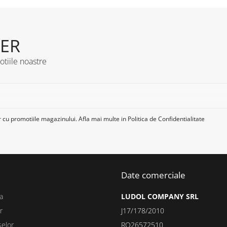
ER
otiile noastre
 cu promotiile magazinului. Afla mai multe in
Politica de Confidentialitate
Date comerciale
a
LUDOL COMPANY SRL
r
J17/178/2010
selor
RO26572510