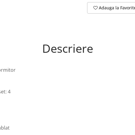
Adauga la Favorit
Descriere
E
ormitor
et: 4
blat