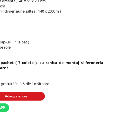
in dreapta ): 40 x 51 x 200cm
82cm
m ( dimensiune saltea : 140 x 200cm )
lap-uri + 1 la pat )
pe role
 pachet ( 7 colete ), cu schita de montaj si feroneria
are !
 gratuită în 3-5 zile lucrătoare.
Adauga in cos
APP