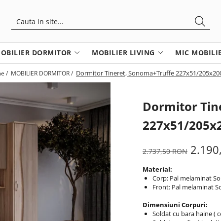
OBILIER DORMITOR
MOBILIER LIVING
MIC MOBILI
Dormitor Tineret, Sonoma+Truffe 227x51/205x20
e /
MOBILIER DORMITOR /
Dormitor Tin
227x51/205x
2.190
2.737,50 RON
Material:
Corp: Pal melaminat 
Front: Pal melaminat 
Dimensiuni Corpuri:
Soldat cu bara haine ( c