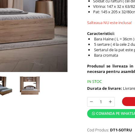
Soldat cu rafturi ( cel d
Vitrina: 147 x 32 x 63/
Pat: 145 x 205 x 32/80c
Salteaua NU este inclusa!
Caracteristici:
Bara Haine ( L = 36cm )
5 sertare ( 4 la cele 2 du
Sertarul de la pat este 
Bara cromata
Produsul se livreaza in
necesara pentru asambl
IN STOC
Durata de livrare:
Livrare
COMANDA PE WHATS
Cod Produs:
DT1-SOTRU