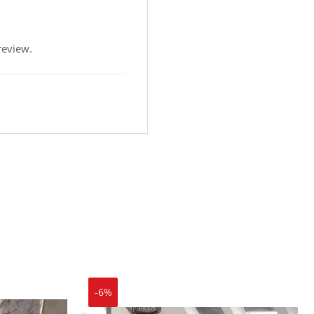
review.
-6%