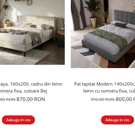
Maya, 160x200, cadru din lemn
Pat tapitat Modern 140x200c
miera fixa, culoare Bej
lemn cu somiera fixa, cu
870,00 RON
800,00
,00 RON
970,00 RON
Adauga in cos
Adauga in cos