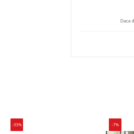
Daca d
-33%
-7%