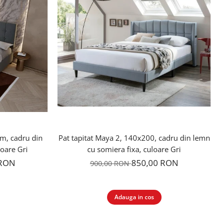
m, cadru din
Pat tapitat Maya 2, 140x200, cadru din lemn
loare Gri
cu somiera fixa, culoare Gri
 RON
850,00 RON
900,00 RON
Adauga in cos