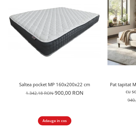
Saltea pocket MP 160x200x22 cm
Pat tapitat 
cu so
900,00 RON
1.342,18 RON
940
Adauga in cos