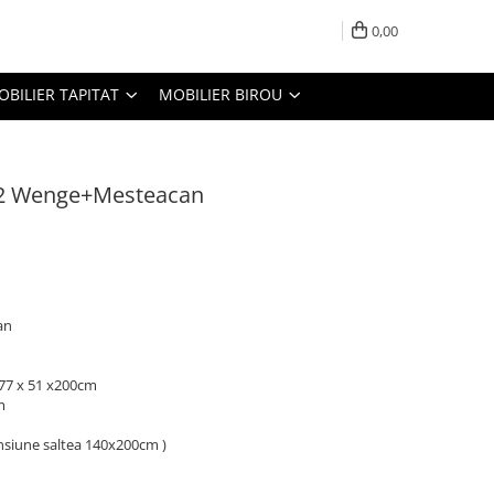
0,00
OBILIER TAPITAT
MOBILIER BIROU
D2 Wenge+Mesteacan
an
: 77 x 51 x200cm
m
nsiune saltea 140x200cm )