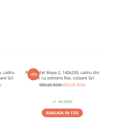
, cadru
Pat tapitat Maya 2, 140x200, cadru din
Pat tapit
-6%
-16%
oare Gri
lemn cu somiera fixa, culoare Gri
cadru din 
N
900,00 RON
850,00 RON
1.6
IN STOC
ADAUGA IN COS