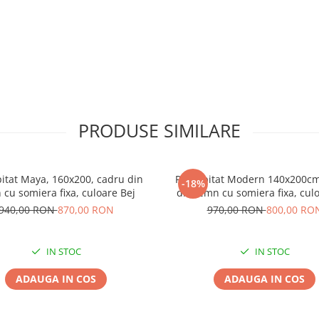
PRODUSE SIMILARE
pitat Maya, 160x200, cadru din
Pat tapitat Modern 140x200cm
-18%
 cu somiera fixa, culoare Bej
din lemn cu somiera fixa, cul
940,00 RON
870,00 RON
970,00 RON
800,00 RO
IN STOC
IN STOC
ADAUGA IN COS
ADAUGA IN COS