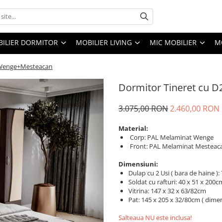
ILIER DORMITOR
MOBILIER LIVING
MIC MOBILIER
M
 Wenge+Mesteacan
Dormitor Tineret cu 
3.075,00 RON
2.460,00 RON
Material:
Corp: PAL Melaminat Wenge
Front: PAL Melaminat Mesteac
Dimensiuni:
Dulap cu 2 Usi ( bara de haine )
Soldat cu rafturi: 40 x 51 x 200c
Vitrina: 147 x 32 x 63/82cm
Pat: 145 x 205 x 32/80cm ( dime
Salteaua NU este inclusa!