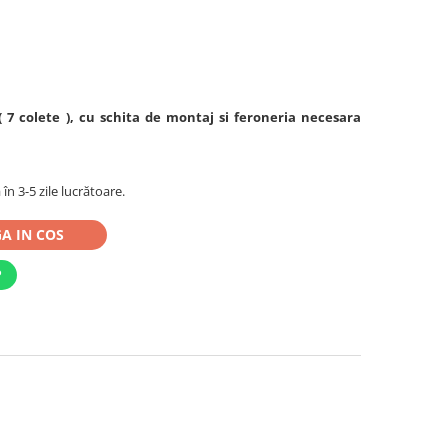
( 7 colete ), cu schita de montaj si feroneria necesara
în 3-5 zile lucrătoare.
A IN COS
P