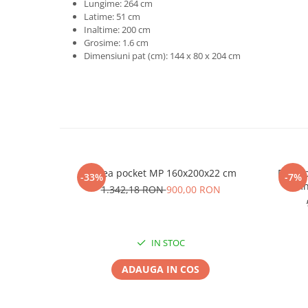
Lungime: 264 cm
Latime: 51 cm
Inaltime: 200 cm
Grosime: 1.6 cm
Dimensiuni pat (cm): 144 x 80 x 204 cm
Saltea pocket MP 160x200x22 cm
Pat ta
-33%
-7%
lemn
1.342,18 RON
900,00 RON
IN STOC
ADAUGA IN COS