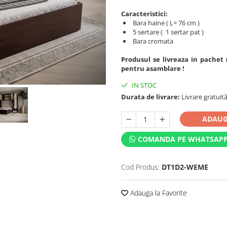
Caracteristici:
Bara haine ( L= 76 cm )
5 sertare ( 1 sertar pat )
Bara cromata
Produsul se livreaza in pachet 
pentru asamblare !
IN STOC
Durata de livrare:
Livrare gratuită 
ADAUG
COMANDA PE WHATSAP
Cod Produs:
DT1D2-WEME
Adauga la Favorite