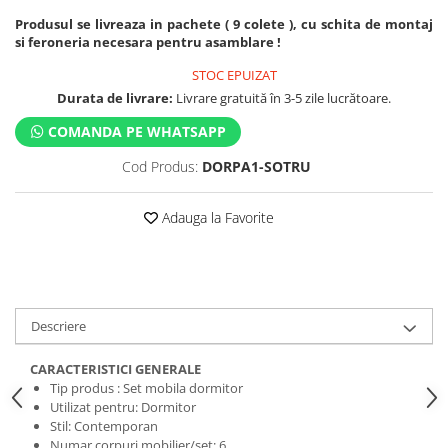
Produsul se livreaza in pachete ( 9 colete ), cu schita de montaj
si feroneria necesara pentru asamblare !
STOC EPUIZAT
Durata de livrare:
Livrare gratuită în 3-5 zile lucrătoare.
COMANDA PE WHATSAPP
Cod Produs:
DORPA1-SOTRU
Adauga la Favorite
Descriere
CARACTERISTICI GENERALE
Tip produs : Set mobila dormitor
Utilizat pentru: Dormitor
Stil: Contemporan
Numar corpuri mobilier/set: 6