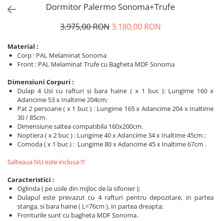
Dormitor Palermo Sonoma+Trufe
3.975,00 RON
3.180,00 RON
Material :
Corp : PAL Melaminat Sonoma
Front : PAL Melaminat Trufe cu Bagheta MDF Sonoma
Dimensiuni Corpuri :
Dulap 4 Usi cu rafturi si bara haine ( x 1 buc ): Lungime 160 x
Adancime 53 x Inaltime 204cm;
Pat 2 persoane ( x 1 buc ) : Lungime 165 x Adancime 204 x Inaltime
30 / 85cm.
Dimensiune saltea compatibila 160x200cm.
Noptiera ( x 2 buc ) : Lungime 40 x Adancime 34 x Inaltime 45cm ;
Comoda ( x 1 buc ) : Lungime 80 x Adancime 45 x Inaltime 67cm .
Salteaua NU este inclusa !!!
Caracteristici :
Oglinda ( pe usile din mijloc de la sifonier );
Dulapul este prevazut cu 4 rafturi pentru depozitare, in partea
stanga, si bara haine ( L=76cm ), in partea dreapta;
Fronturile sunt cu bagheta MDF Sonoma.