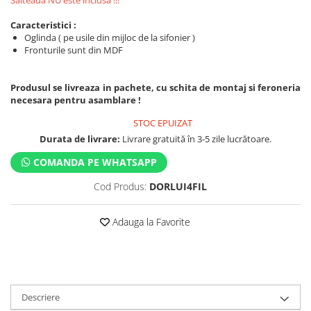
Salteaua NU este inclusa !!!
Caracteristici :
Oglinda ( pe usile din mijloc de la sifonier )
Fronturile sunt din MDF
Produsul se livreaza in pachete, cu schita de montaj si feroneria
necesara pentru asamblare !
STOC EPUIZAT
Durata de livrare:
Livrare gratuită în 3-5 zile lucrătoare.
COMANDA PE WHATSAPP
Cod Produs:
DORLUI4FIL
Adauga la Favorite
Descriere