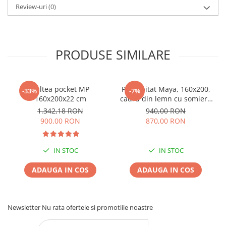
Review-uri
(0)
PRODUSE SIMILARE
Saltea pocket MP
Pat tapitat Maya, 160x200,
-33%
-7%
160x200x22 cm
cadru din lemn cu somiera
fixa, culoare Bej
1.342,18 RON
940,00 RON
900,00 RON
870,00 RON
IN STOC
IN STOC
ADAUGA IN COS
ADAUGA IN COS
Newsletter
Nu rata ofertele si promotiile noastre