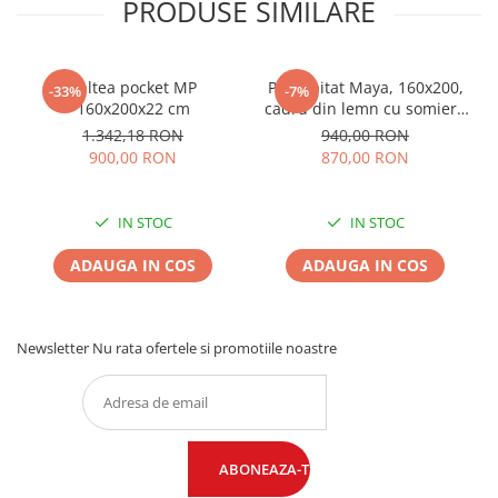
PRODUSE SIMILARE
Saltea pocket MP
Pat tapitat Maya, 160x200,
-33%
-7%
160x200x22 cm
cadru din lemn cu somiera
fixa, culoare Bej
1.342,18 RON
940,00 RON
900,00 RON
870,00 RON
IN STOC
IN STOC
ADAUGA IN COS
ADAUGA IN COS
Newsletter
Nu rata ofertele si promotiile noastre