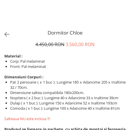
Dormitor Chloe
4.450,00 RON
3.560,00 RON
Material :
Corp: Pal melaminat
Front: Pal melaminat
Dimensiuni Corpuri :
Pat 2 persoane ( x 1 buc ): Lungime 185 x Adancime 205 x Inaltime
32 / 70cm.
Dimensiune saltea compatibila 180x200cm.
Noptiera ( x 2 buc ): Lungime 40 x Adancime 33 x Inaltime 39cm
Dulap ( x 1 buc ): Lungime 150 x Adancime 52 x Inaltime 193cm
Comoda ( x 1 buc ): Lungime 100 x Adancime 40 x Inaltime 81cm
Salteaua NU este inclusa !!!
Produsul se livreaza in pachete, cu schita de montaj si feroneria