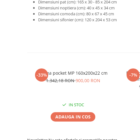
Dimensiuni pat (cm): 165 x 30 - 85 x 204 cm
Dimensiuni noptiera (cm): 40 x 45 x 34 cm
Dimensiuni comoda (cm): 80 x 67 x 45 cm
Dimensiuni sifonier (cm): 120 x 204 x 53 cm
Saltea pocket MP 160x200x22 cm
Pat ta
-33%
-7%
lemn
1.342,18 RON
900,00 RON
IN STOC
ADAUGA IN COS