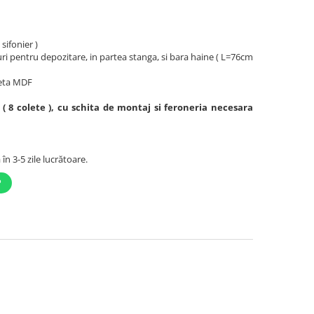
sifonier )
ri pentru depozitare, in partea stanga, si bara haine ( L=76cm
heta MDF
 ( 8 colete ), cu schita de montaj si feroneria necesara
în 3-5 zile lucrătoare.
P