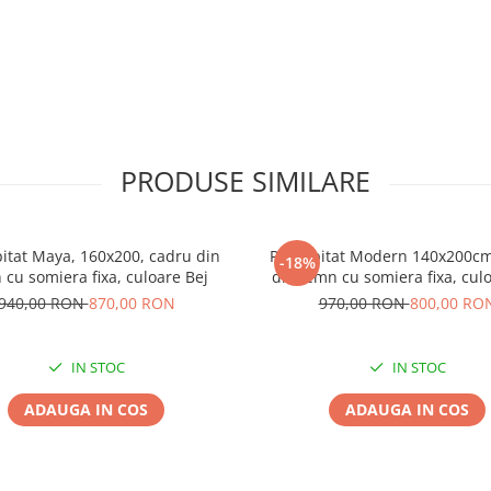
PRODUSE SIMILARE
pitat Maya, 160x200, cadru din
Pat tapitat Modern 140x200cm
-18%
 cu somiera fixa, culoare Bej
din lemn cu somiera fixa, cul
940,00 RON
870,00 RON
970,00 RON
800,00 RO
IN STOC
IN STOC
ADAUGA IN COS
ADAUGA IN COS