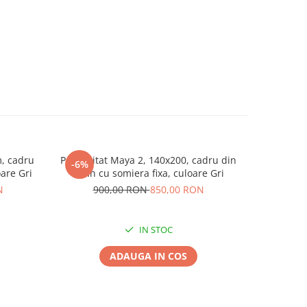
, cadru
Pat tapitat Maya 2, 140x200, cadru din
Pat tapit
-6%
-16%
oare Gri
lemn cu somiera fixa, culoare Gri
cadru din 
N
900,00 RON
850,00 RON
1.6
IN STOC
ADAUGA IN COS