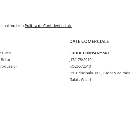
la mai multe in
Politica de Confidentialitate
DATE COMERCIALE
 Plata
LUDOL COMPANY SRL
e Retur
J17/178/2010
Produselor
RO26572510
Str. Principala 38 C, Tudor Vladimire
Galati, Galati