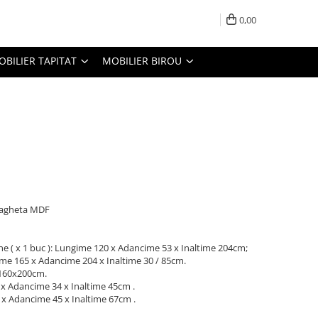
0,00
OBILIER TAPITAT
MOBILIER BIROU
Bagheta MDF
aine ( x 1 buc ): Lungime 120 x Adancime 53 x Inaltime 204cm;
gime 165 x Adancime 204 x Inaltime 30 / 85cm.
 160x200cm.
0 x Adancime 34 x Inaltime 45cm .
 x Adancime 45 x Inaltime 67cm .