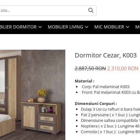
ILIER DORMITOR
MOBILIER LIVING
MIC MOBILIER
M
Dormitor Cezar, K003
2.887,50 RON
2.310,00 RON
Material :
Corp: Pal melaminat K003
Front: Pal melaminat K003 cu 
Dimensiuni Corpuri :
Dulap 3 Usi cu rafturi si bara h
Pat 2 persoane ( x 1 buc ): Lun
Dimensiune saltea compatibila
Noptiera ( x 2 buc ): Lungime 4
Comoda ( x 1 buc ): Lungime 80