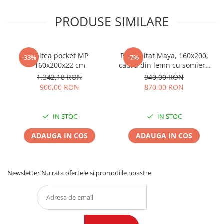
PRODUSE SIMILARE
Saltea pocket MP
Pat tapitat Maya, 160x200,
-33%
-7%
160x200x22 cm
cadru din lemn cu somiera
fixa, culoare Bej
1.342,18 RON
940,00 RON
900,00 RON
870,00 RON
IN STOC
IN STOC
ADAUGA IN COS
ADAUGA IN COS
Newsletter
Nu rata ofertele si promotiile noastre