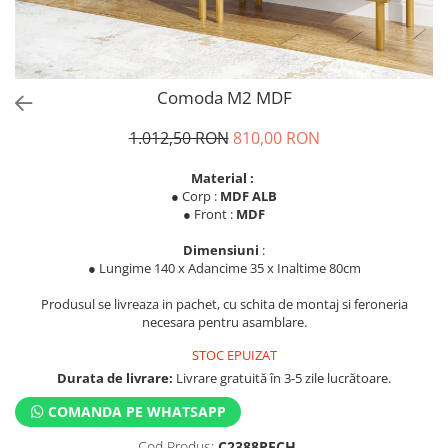
Comoda M2 MDF
1.012,50 RON
810,00 RON
Material :
● Corp :
MDF ALB
● Front :
MDF
Dimensiuni
:
● Lungime 140 x Adancime 35 x Inaltime 80cm
Produsul se livreaza in pachet, cu schita de montaj si feroneria
necesara pentru asamblare.
STOC EPUIZAT
Durata de livrare:
Livrare gratuită în 3-5 zile lucrătoare.
COMANDA PE WHATSAPP
Cod Produs:
C2388PECH