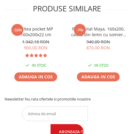
PRODUSE SIMILARE
Saltea pocket MP
Pat tapitat Maya, 160x200,
-33%
-7%
160x200x22 cm
cadru din lemn cu somiera
fixa, culoare Bej
1.342,18 RON
940,00 RON
900,00 RON
870,00 RON
IN STOC
IN STOC
ADAUGA IN COS
ADAUGA IN COS
Newsletter
Nu rata ofertele si promotiile noastre