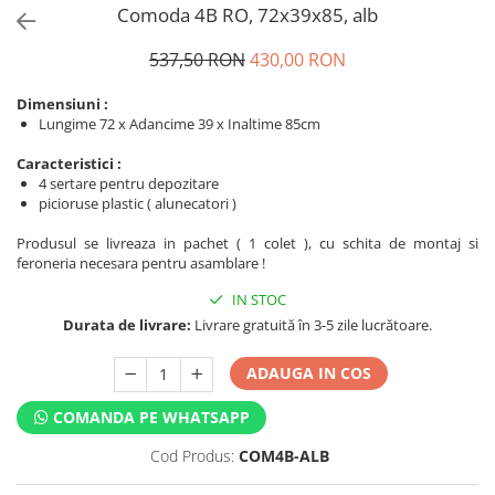
Comoda 4B RO, 72x39x85, alb
537,50 RON
430,00 RON
Dimensiuni :
Lungime 72 x Adancime 39 x Inaltime 85cm
Caracteristici :
4 sertare pentru depozitare
picioruse plastic ( alunecatori )
Produsul se livreaza in pachet ( 1 colet ), cu schita de montaj si
feroneria necesara pentru asamblare !
IN STOC
Durata de livrare:
Livrare gratuită în 3-5 zile lucrătoare.
ADAUGA IN COS
COMANDA PE WHATSAPP
Cod Produs:
COM4B-ALB