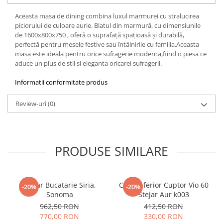
Aceasta masa de dining combina luxul marmurei cu stralucirea
piciorului de culoare aurie. Blatul din marmură, cu dimensiunile
de 1600x800x750 , oferă o suprafață spațioasă și durabilă,
perfectă pentru mesele festive sau întâlnirile cu familia.Aceasta
masa este ideala pentru orice sufragerie moderna,fiind o piesa ce
aduce un plus de stil si eleganta oricarei sufragerii.
Informatii conformitate produs
Review-uri
(0)
PRODUSE SIMILARE
Coltar Bucatarie Siria,
Corp Inferior Cuptor Vio 60
-20%
-20%
Sonoma
Stejar Aur k003
962,50 RON
412,50 RON
770,00 RON
330,00 RON