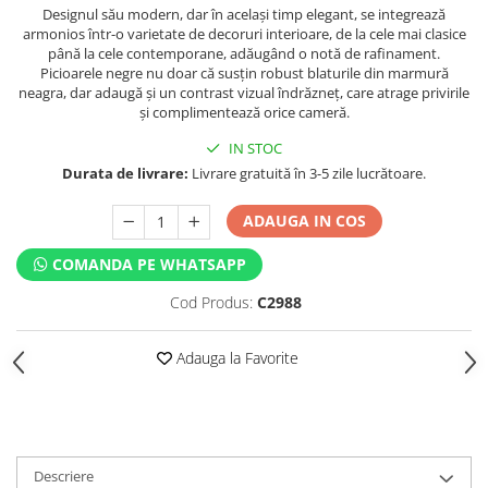
Designul său modern, dar în același timp elegant, se integrează
armonios într-o varietate de decoruri interioare, de la cele mai clasice
până la cele contemporane, adăugând o notă de rafinament.
Picioarele negre nu doar că susțin robust blaturile din marmură
neagra, dar adaugă și un contrast vizual îndrăzneț, care atrage privirile
și complimentează orice cameră.
IN STOC
Durata de livrare:
Livrare gratuită în 3-5 zile lucrătoare.
ADAUGA IN COS
COMANDA PE WHATSAPP
Cod Produs:
C2988
Adauga la Favorite
Descriere