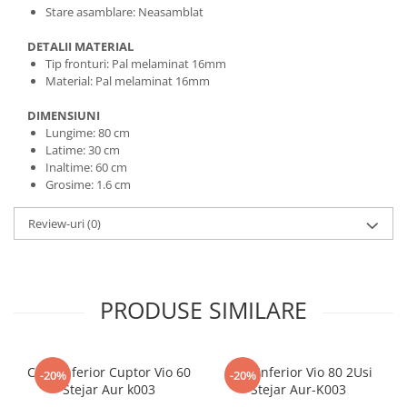
Stare asamblare: Neasamblat
DETALII MATERIAL
Tip fronturi: Pal melaminat 16mm
Material: Pal melaminat 16mm
DIMENSIUNI
Lungime: 80 cm
Latime: 30 cm
Inaltime: 60 cm
Grosime: 1.6 cm
Review-uri
(0)
PRODUSE SIMILARE
Corp Inferior Cuptor Vio 60
Corp Inferior Vio 80 2Usi
-20%
-20%
Stejar Aur k003
Stejar Aur-K003