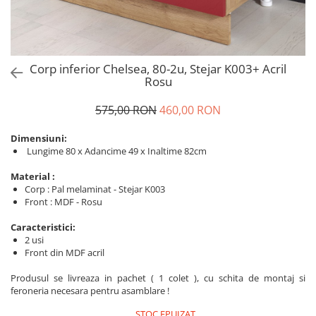
Corp inferior Chelsea, 80-2u, Stejar K003+ Acril
Rosu
575,00 RON
460,00 RON
Dimensiuni:
Lungime 80 x Adancime 49 x Inaltime 82cm
Material :
Corp : Pal melaminat - Stejar K003
Front : MDF - Rosu
Caracteristici:
2 usi
Front din MDF acril
Produsul se livreaza in pachet ( 1 colet ), cu schita de montaj si
feroneria necesara pentru asamblare !
STOC EPUIZAT