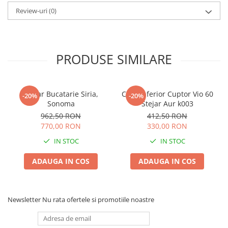
Review-uri
(0)
PRODUSE SIMILARE
Coltar Bucatarie Siria,
Corp Inferior Cuptor Vio 60
-20%
-20%
Sonoma
Stejar Aur k003
962,50 RON
412,50 RON
770,00 RON
330,00 RON
IN STOC
IN STOC
ADAUGA IN COS
ADAUGA IN COS
Newsletter
Nu rata ofertele si promotiile noastre