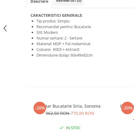
Review-uri
(0)
Descriere
CARACTERISTICI GENERALE:
Tip produs: Simplu
Recomandat pentru: Bucatarie
Stil: Modern
Numar sertare: 2 - Sertare
Material: MDF + Pal melaminat
Culoare: K003 + Antracit
Dimensiune dulap: 60x49x82cm
Coltar Bucatarie Siria, Sonoma
Corp In
-20%
-20%
962,50 RON
770,00 RON
IN STOC