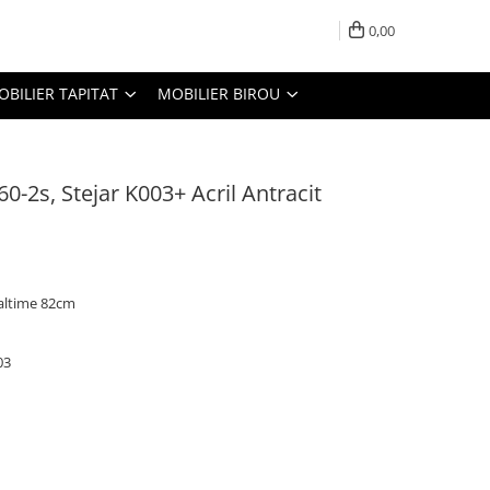
0,00
OBILIER TAPITAT
MOBILIER BIROU
60-2s, Stejar K003+ Acril Antracit
altime 82cm
03