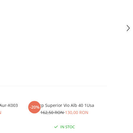
 Aur-K003
Corp Superior Vio Alb 40 1Usa
Corp Sup
-20%
-20%
N
162,50 RON
130,00 RON
16
IN STOC