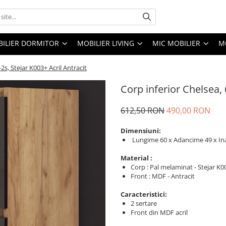
ILIER DORMITOR
MOBILIER LIVING
MIC MOBILIER
M
2s, Stejar K003+ Acril Antracit
Corp inferior Chelsea, 
612,50 RON
490,00 RON
Dimensiuni:
Lungime 60 x Adancime 49 x In
Material :
Corp : Pal melaminat - Stejar K0
Front : MDF - Antracit
Caracteristici:
2 sertare
Front din MDF acril