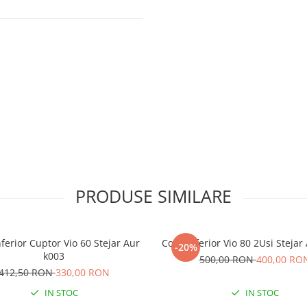
PRODUSE SIMILARE
ferior Cuptor Vio 60 Stejar Aur
Corp Inferior Vio 80 2Usi Stejar
-20%
k003
500,00 RON
400,00 RO
412,50 RON
330,00 RON
IN STOC
IN STOC