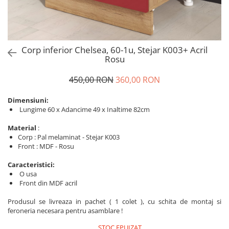
Corp inferior Chelsea, 60-1u, Stejar K003+ Acril
Rosu
450,00 RON
360,00 RON
Dimensiuni:
Lungime 60 x Adancime 49 x Inaltime 82cm
Material
:
Corp : Pal melaminat - Stejar K003
Front : MDF - Rosu
Caracteristici:
O usa
Front din MDF acril
Produsul se livreaza in pachet ( 1 colet ), cu schita de montaj si
feroneria necesara pentru asamblare !
STOC EPUIZAT