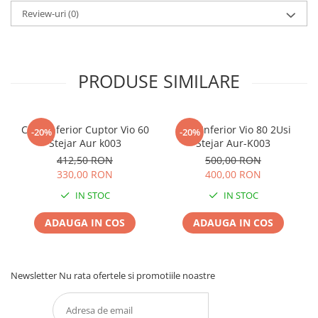
Review-uri
(0)
PRODUSE SIMILARE
Corp Inferior Cuptor Vio 60
Corp Inferior Vio 80 2Usi
-20%
-20%
Stejar Aur k003
Stejar Aur-K003
412,50 RON
500,00 RON
330,00 RON
400,00 RON
IN STOC
IN STOC
ADAUGA IN COS
ADAUGA IN COS
Newsletter
Nu rata ofertele si promotiile noastre