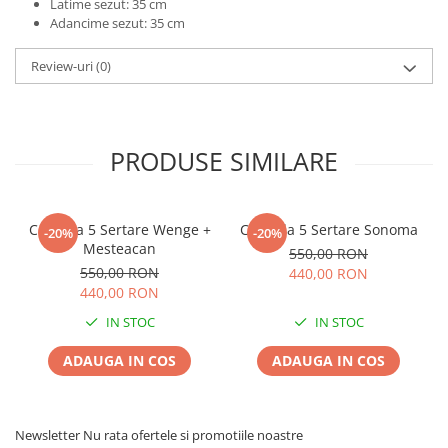
Latime sezut: 35 cm
Adancime sezut: 35 cm
Review-uri
(0)
PRODUSE SIMILARE
Comoda 5 Sertare Wenge +
Comoda 5 Sertare Sonoma
-20%
-20%
Mesteacan
550,00 RON
550,00 RON
440,00 RON
440,00 RON
IN STOC
IN STOC
ADAUGA IN COS
ADAUGA IN COS
Newsletter
Nu rata ofertele si promotiile noastre