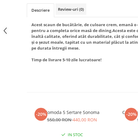
Review-uri
(0)
Descriere
Acest scaun de bucătărie, de culoare crem, emană o 
pentru a completa orice masă de dining.Acesta este 
înaltă calitate, oferind atât durabilitate, cât și conf
și o șezut moale, tapitat cu un material plăcut la ati
pe durata întregii mese.
Timp de livrare 5-10 zile lucratoare!
Comoda 5 Sertare Sonoma
Comoda
-20%
-20%
550,00 RON
440,00 RON
IN STOC