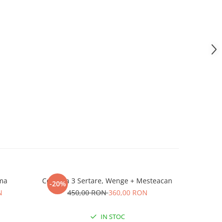
ma
Comoda 3 Sertare, Wenge + Mesteacan
Comod
-20%
-20%
S
N
450,00 RON
360,00 RON
91
IN STOC