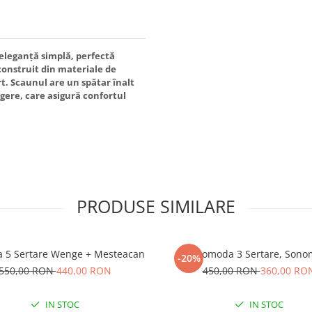
eleganță simplă, perfectă
construit din materiale de
ort. Scaunul are un spătar înalt
ngere, care asigură confortul
PRODUSE SIMILARE
 5 Sertare Wenge + Mesteacan
Comoda 3 Sertare, Sono
-20%
550,00 RON
440,00 RON
450,00 RON
360,00 RO
IN STOC
IN STOC