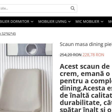
ILIER DORMITOR
MOBILIER LIVING
MIC MOBILIER
M
em 52*82*45
Scaun masa dining pie
254,20 RON
228,78 RON
Acest scaun de 
crem, emană o 
pentru a compl
dining.Acesta e
de înaltă calita
durabilitate, câ
spătar înalt și 