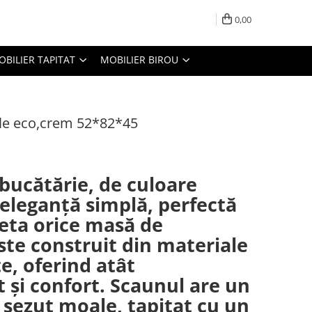
0,00
OBILIER TAPITAT
MOBILIER BIROU
le eco,crem 52*82*45
bucătărie, de culoare
eleganță simplă, perfectă
eta orice masă de
ste construit din materiale
te, oferind atât
t și confort. Scaunul are un
o șezut moale, tapitat cu un