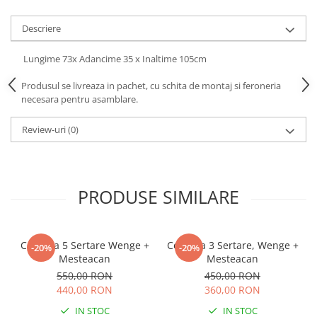
Descriere
Lungime 73x Adancime 35 x Inaltime 105cm
Produsul se livreaza in pachet, cu schita de montaj si feroneria
necesara pentru asamblare.
Review-uri
(0)
PRODUSE SIMILARE
Comoda 5 Sertare Wenge +
Comoda 3 Sertare, Wenge +
-20%
-20%
Mesteacan
Mesteacan
550,00 RON
450,00 RON
440,00 RON
360,00 RON
IN STOC
IN STOC