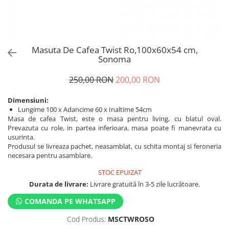
Masuta De Cafea Twist Ro,100x60x54 cm,
Sonoma
250,00 RON
200,00 RON
Dimensiuni:
Lungime 100 x Adancime 60 x Inaltime 54cm
Masa de cafea Twist, este o masa pentru living, cu blatul oval.
Prevazuta cu role, in partea inferioara, masa poate fi manevrata cu
usurinta.
Produsul se livreaza pachet, neasamblat, cu schita montaj si feroneria
necesara pentru asamblare.
STOC EPUIZAT
Durata de livrare:
Livrare gratuită în 3-5 zile lucrătoare.
COMANDA PE WHATSAPP
Cod Produs:
MSCTWROSO