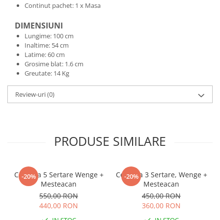
Continut pachet: 1 x Masa
DIMENSIUNI
Lungime: 100 cm
Inaltime: 54 cm
Latime: 60 cm
Grosime blat: 1.6 cm
Greutate: 14 Kg
Review-uri
(0)
PRODUSE SIMILARE
Comoda 5 Sertare Wenge +
Comoda 3 Sertare, Wenge +
-20%
-20%
Mesteacan
Mesteacan
550,00 RON
450,00 RON
440,00 RON
360,00 RON