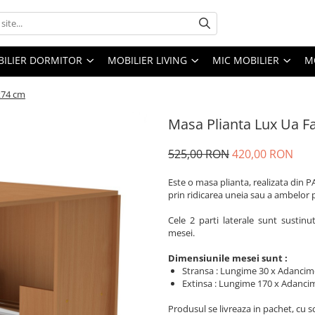
ILIER DORMITOR
MOBILIER LIVING
MIC MOBILIER
M
x74 cm
Masa Plianta Lux Ua 
525,00 RON
420,00 RON
Este o masa plianta, realizata din 
prin ridicarea uneia sau a ambelor pa
Cele 2 parti laterale sunt sustinu
mesei.
Dimensiunile mesei sunt :
Stransa : Lungime 30 x Adancim
Extinsa : Lungime 170 x Adancim
Produsul se livreaza in pachet, cu 