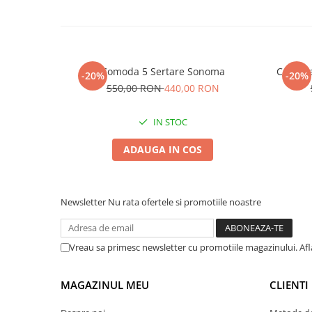
Comoda 5 Sertare Sonoma
Comoda
-20%
-20%
550,00 RON
440,00 RON
IN STOC
ADAUGA IN COS
Newsletter
Nu rata ofertele si promotiile noastre
Vreau sa primesc newsletter cu promotiile magazinului. Af
MAGAZINUL MEU
CLIENTI