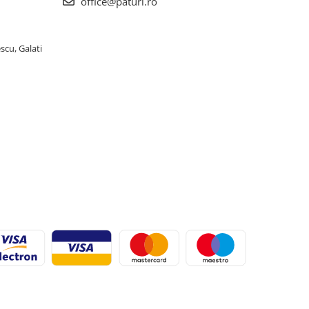
office@paturi.ro
scu, Galati