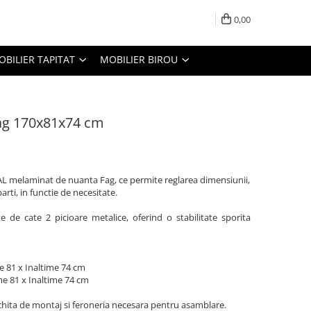
0,00
OBILIER TAPITAT
MOBILIER BIROU
Fag 170x81x74 cm
PAL melaminat de nuanta Fag, ce permite reglarea dimensiunii,
rti, in functie de necesitate.
te de cate 2 picioare metalice, oferind o stabilitate sporita
e 81 x Inaltime 74 cm
e 81 x Inaltime 74 cm
schita de montaj si feroneria necesara pentru asamblare.