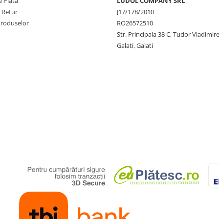
 Plata
LUDOL COMPANY SRL
e Retur
J17/178/2010
Produselor
RO26572510
Str. Principala 38 C, Tudor Vladimire
Galati, Galati