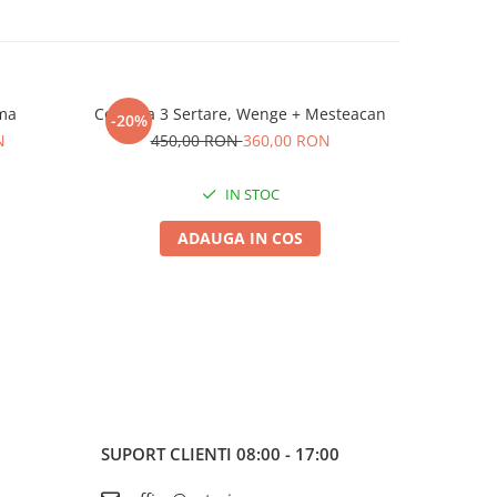
ma
Comoda 3 Sertare, Wenge + Mesteacan
Comod
-20%
-20%
S
N
450,00 RON
360,00 RON
91
IN STOC
ADAUGA IN COS
SUPORT CLIENTI
08:00 - 17:00