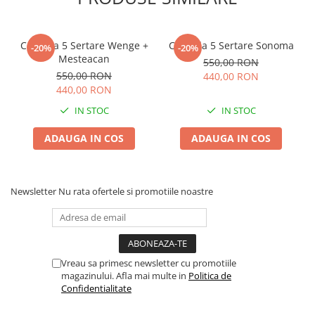
Comoda 5 Sertare Wenge +
Comoda 5 Sertare Sonoma
-20%
-20%
Mesteacan
550,00 RON
550,00 RON
440,00 RON
440,00 RON
IN STOC
IN STOC
ADAUGA IN COS
ADAUGA IN COS
Newsletter
Nu rata ofertele si promotiile noastre
Vreau sa primesc newsletter cu promotiile
magazinului. Afla mai multe in
Politica de
Confidentialitate