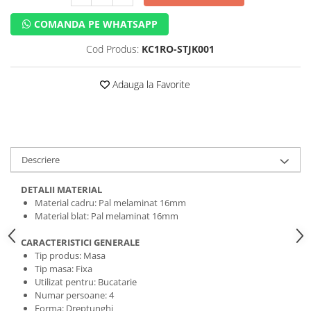
COMANDA PE WHATSAPP
Cod Produs:
KC1RO-STJK001
Adauga la Favorite
Descriere
DETALII MATERIAL
Material cadru: Pal melaminat 16mm
Material blat: Pal melaminat 16mm
CARACTERISTICI GENERALE
Tip produs: Masa
Tip masa: Fixa
Utilizat pentru: Bucatarie
Numar persoane: 4
Forma: Dreptunghi