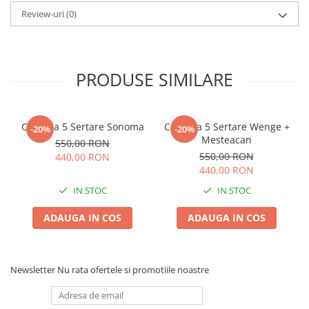
Review-uri
(0)
PRODUSE SIMILARE
Comoda 5 Sertare Sonoma
Comoda 5 Sertare Wenge +
-20%
-20%
Mesteacan
550,00 RON
550,00 RON
440,00 RON
440,00 RON
IN STOC
IN STOC
ADAUGA IN COS
ADAUGA IN COS
Newsletter
Nu rata ofertele si promotiile noastre