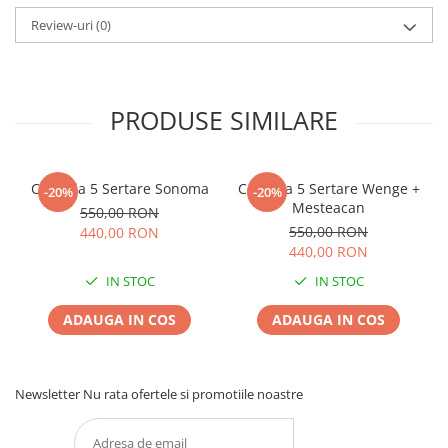
Review-uri
(0)
PRODUSE SIMILARE
Comoda 5 Sertare Sonoma
Comoda 5 Sertare Wenge +
-20%
-20%
Mesteacan
550,00 RON
550,00 RON
440,00 RON
440,00 RON
IN STOC
IN STOC
ADAUGA IN COS
ADAUGA IN COS
Newsletter
Nu rata ofertele si promotiile noastre