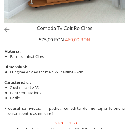
Comoda TV Colt Ro Cires
575,00 RON
460,00 RON
Material:
Pal melaminat Cires
Dimensiuni:
Lungime 92 x Adancime 45 x Inaltime 82cm
Caracteristici:
2 usi cu cant ABS
Bara cromata inox
Rotile
Produsul se livreaza in pachet, cu schita de montaj si feroneria
necesara pentru asamblare !
STOC EPUIZAT