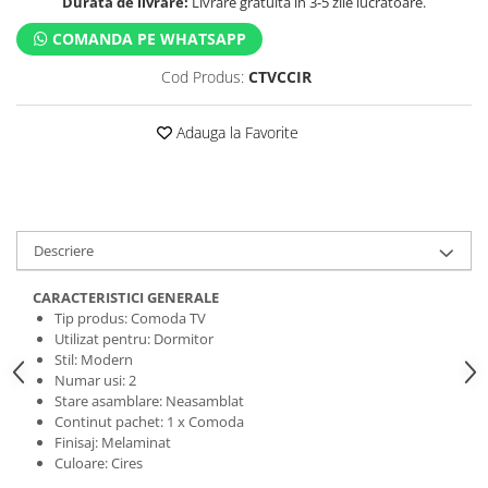
Durata de livrare:
Livrare gratuită în 3-5 zile lucrătoare.
COMANDA PE WHATSAPP
Cod Produs:
CTVCCIR
Adauga la Favorite
Descriere
CARACTERISTICI GENERALE
Tip produs: Comoda TV
Utilizat pentru: Dormitor
Stil: Modern
Numar usi: 2
Stare asamblare: Neasamblat
Continut pachet: 1 x Comoda
Finisaj: Melaminat
Culoare: Cires