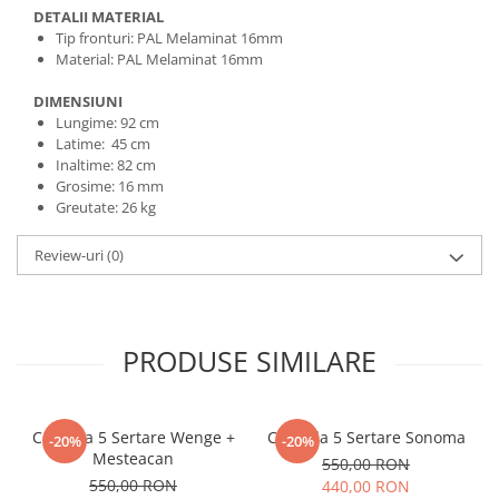
DETALII MATERIAL
Tip fronturi: PAL Melaminat 16mm
Material: PAL Melaminat 16mm
DIMENSIUNI
Lungime: 92 cm
Latime: 45 cm
Inaltime: 82 cm
Grosime: 16 mm
Greutate: 26 kg
Review-uri
(0)
PRODUSE SIMILARE
Comoda 5 Sertare Wenge +
Comoda 5 Sertare Sonoma
-20%
-20%
Mesteacan
550,00 RON
550,00 RON
440,00 RON