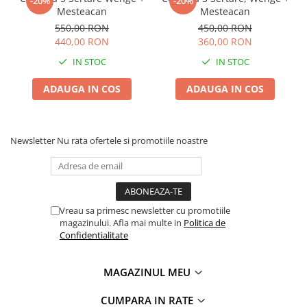
-20%
-20%
Mesteacan
Mesteacan
550,00 RON
450,00 RON
440,00 RON
360,00 RON
IN STOC
IN STOC
ADAUGA IN COS
ADAUGA IN COS
Newsletter
Nu rata ofertele si promotiile noastre
Vreau sa primesc newsletter cu promotiile
magazinului. Afla mai multe in
Politica de
Confidentialitate
MAGAZINUL MEU
CUMPARA IN RATE