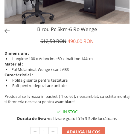
Birou Pc Skm-6 Ro Wenge
612,50 RON
490,00 RON
Dimensiuni :
Lungime 100 x Adancime 60 x Inaltime 144cm
Material :
Pal Melaminat Wenge / cant ABS
Caracteristici :
Polita glisanta pentru tastatura
Raft pentru depozitare unitate
Produsul se livreaza in pachet ( 1 colet ), neasamblat, cu schita montaj
si feroneria necesara pentru asamblare!
IN STOC
Durata de livrare:
Livrare gratuită în 3-5 zile lucrătoare.
ADAUGA IN COS