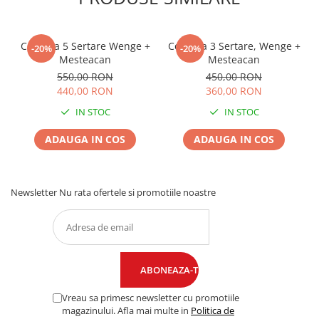
Comoda 5 Sertare Wenge +
Comoda 3 Sertare, Wenge +
-20%
-20%
Mesteacan
Mesteacan
550,00 RON
450,00 RON
440,00 RON
360,00 RON
IN STOC
IN STOC
ADAUGA IN COS
ADAUGA IN COS
Newsletter
Nu rata ofertele si promotiile noastre
Vreau sa primesc newsletter cu promotiile
magazinului. Afla mai multe in
Politica de