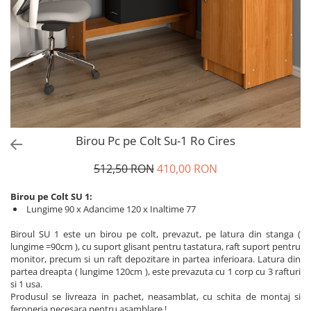
Birou Pc pe Colt Su-1 Ro Cires
512,50 RON
410,00 RON
Birou pe Colt SU 1:
Lungime 90 x Adancime 120 x Inaltime 77
Biroul SU 1 este un birou pe colt, prevazut, pe latura din stanga (
lungime =90cm ), cu suport glisant pentru tastatura, raft suport pentru
monitor, precum si un raft depozitare in partea inferioara. Latura din
partea dreapta ( lungime 120cm ), este prevazuta cu 1 corp cu 3 rafturi
si 1 usa.
Produsul se livreaza in pachet, neasamblat, cu schita de montaj si
feroneria necesara pentru asamblare !