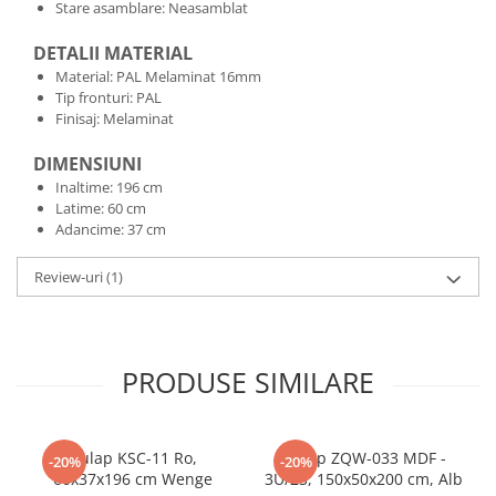
Stare asamblare: Neasamblat
DETALII MATERIAL
Material: PAL Melaminat 16mm
Tip fronturi: PAL
Finisaj: Melaminat
DIMENSIUNI
Inaltime: 196 cm
Latime: 60 cm
Adancime: 37 cm
Review-uri
(1)
PRODUSE SIMILARE
Dulap KSC-11 Ro,
Dulap ZQW-033 MDF -
-20%
-20%
60x37x196 cm Wenge
3U/2S, 150x50x200 cm, Alb