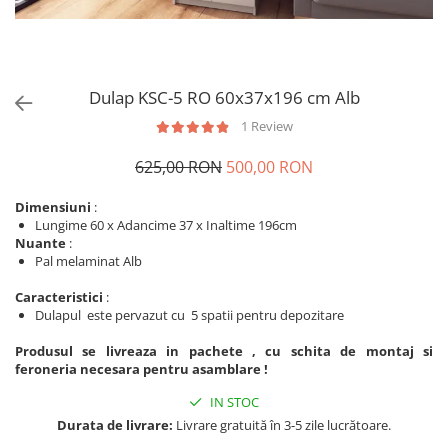
Dulap KSC-5 RO 60x37x196 cm Alb
1 Review
625,00 RON
500,00 RON
Dimensiuni
:
Lungime 60 x Adancime 37 x Inaltime 196cm
Nuante
:
Pal melaminat Alb
Caracteristici
:
Dulapul este pervazut cu 5 spatii pentru depozitare
Produsul se livreaza in pachete , cu schita de montaj si
feroneria necesara pentru asamblare !
IN STOC
Durata de livrare:
Livrare gratuită în 3-5 zile lucrătoare.