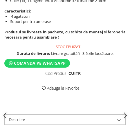
Cuier (1x): Lungime 150 x Adancime 37 x Inaltime 218cm
Caracteristici:
4 agatatori
Suport pentru umerase
Produsul se livreaza in pachete, cu schita de montaj si feroneria
necesara pentru asamblare !
STOC EPUIZAT
Durata de livrare:
Livrare gratuită în 3-5 zile lucrătoare.
COMANDA PE WHATSAPP
Cod Produs:
CUITR
Adauga la Favorite
Descriere