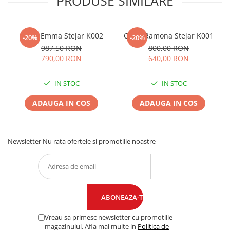
PRODUSE SIMILARE
Cuier Emma Stejar K002
Cuier Ramona Stejar K001
-20%
-20%
987,50 RON
800,00 RON
790,00 RON
640,00 RON
IN STOC
IN STOC
ADAUGA IN COS
ADAUGA IN COS
Newsletter
Nu rata ofertele si promotiile noastre
Vreau sa primesc newsletter cu promotiile
magazinului. Afla mai multe in
Politica de