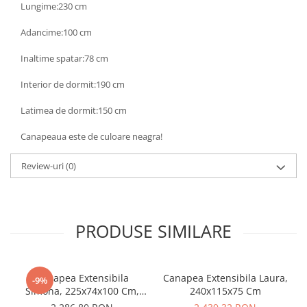
Lungime:230 cm
Adancime:100 cm
Inaltime spatar:78 cm
Interior de dormit:190 cm
Latimea de dormit:150 cm
Canapeaua este de culoare neagra!
Review-uri
(0)
PRODUSE SIMILARE
Canapea Extensibila
Canapea Extensibila Laura,
-9%
Simona, 225x74x100 Cm,
240x115x75 Cm
Maro