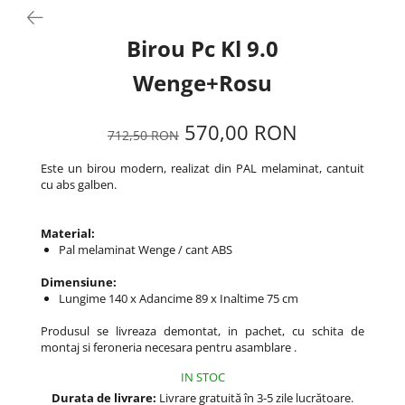
Birou Pc Kl 9.0
Wenge+Rosu
570,00 RON
712,50 RON
Este un birou modern, realizat din PAL melaminat, cantuit
cu abs galben.
Material:
Pal melaminat Wenge / cant ABS
Dimensiune:
Lungime 140 x Adancime 89 x Inaltime 75 cm
Produsul se livreaza demontat, in pachet, cu schita de
montaj si feroneria necesara pentru asamblare .
IN STOC
Durata de livrare:
Livrare gratuită în 3-5 zile lucrătoare.